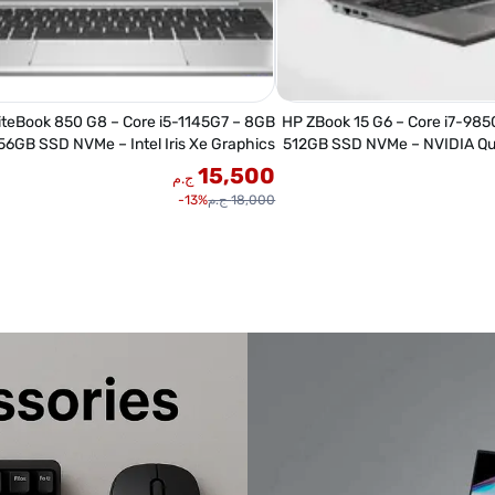
iteBook 850 G8 – Core i5-1145G7 – 8GB
HP ZBook 15 G6 – Core i7-98
56GB SSD NVMe – Intel Iris Xe Graphics
512GB SSD NVMe – NVIDIA Q
– 15.6" FHD
15,500
ج.م
18,000 ج.م
13%-