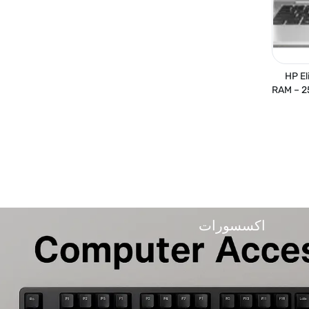
HP El
RAM – 2
اكسسورات